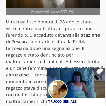
Un pastore abruzzese FOTO ANSA
Un senza fisso dimora di 28 anni è stato
visto mentre maltrattava il proprio cane
ferendolo. E’ accaduto davanti alla
stazione
di Pescara
: a notarlo è stata la Polizia
ferroviaria dopo una segnalazione. Il
ragazzo è stato denunciato per
maltrattamento di animali. Ad essere ferita
è un cane femmina bianco di razza
pastore
abruzzese.
Il cane era al guinzaglio: nel
momento in cui è intervenuta la Polizia, il
ragazzo stava discutendo animatamente
con un tassista proprio per i
maltrattamenti che stava perpetrando ai
TRUCCO GENIALE