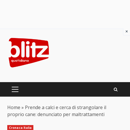
×
Skip
to
content
PRIMARY
MENU
Home
»
Prende a calci e cerca di strangolare il
proprio cane: denunciato per maltrattamenti
Cronaca Italia