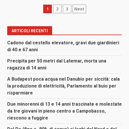
Paginazione
1
2
3
Next
degli
articoli
ARTICOLI RECENTI
Cadono dal cestello elevatore, gravi due giardinieri
di 40 e 67 anni
Precipita per 50 metri dal Latemar, morta una
ragazza di 14 anni
A Budapest poca acqua nel Danubio per siccità: cala
la produzione di elettricità, Parlamento al buio per
risparmiare
Due minorenni di 13 e 14 anni trascinate e molestate
da tre giovani in pieno centro a Campobasso,
riescono a fuggire