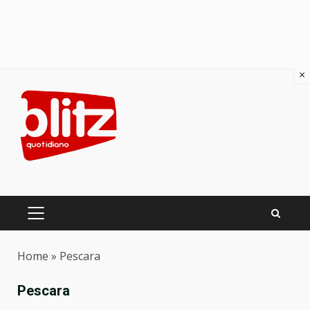
×
Skip
to
content
PRIMARY
MENU
Home
»
Pescara
Pescara