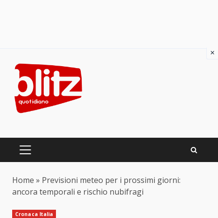
×
Skip
to
content
PRIMARY
MENU
Home
»
Previsioni meteo per i prossimi giorni:
ancora temporali e rischio nubifragi
Cronaca Italia