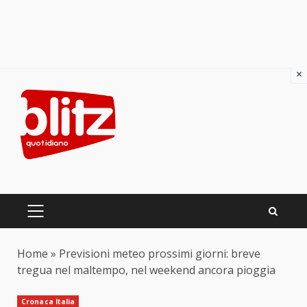
×
Skip
to
content
PRIMARY
MENU
Home
»
Previsioni meteo prossimi giorni: breve
tregua nel maltempo, nel weekend ancora pioggia
Cronaca Italia