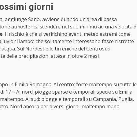
rossimi giorni
ba, aggiunge Sanò, avviene quando un’area di bassa
ssione atmosferica scendere nel suo minimo ad una velocità d
re
. Il rischio è che si verifichino eventi meteo estremi come
 ‘alluvioni lampo’ che solitamente interessano fasce ristrette
 d’acqua. Sul Nordest e le tirreniche del Centrosud
e delle precipitazioni attese in oltre 2 mesi.
empo in Emilia Romagna. Al centro: forte maltempo su tutte le
edì 17 – Al nord: piogge sparse e temporali specie su Emilia
 maltempo. Al sud: piogge e temporali su Campania, Puglia,
 Centro-Nord ancora per diversi giorni, maltempo meno