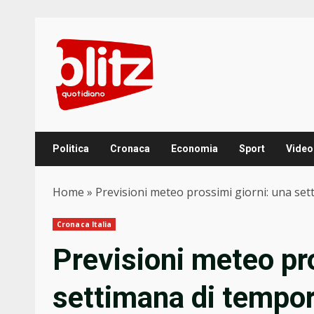
Skip
to
content
Politica
Cronaca
Economia
Sport
Video
Home
»
Previsioni meteo prossimi giorni: una set
Cronaca Italia
Previsioni meteo pr
settimana di tempora