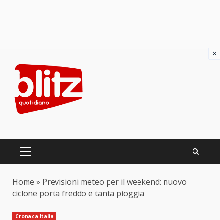
×
Skip
to
content
PRIMARY
MENU
Home
»
Previsioni meteo per il weekend: nuovo
ciclone porta freddo e tanta pioggia
Cronaca Italia