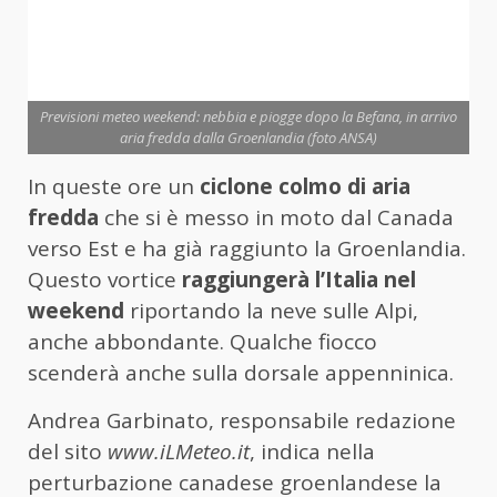
Previsioni meteo weekend: nebbia e piogge dopo la Befana, in arrivo
aria fredda dalla Groenlandia (foto ANSA)
In queste ore un
ciclone colmo di aria
fredda
che si è messo in moto dal Canada
verso Est e ha già raggiunto la Groenlandia.
Questo vortice
raggiungerà l’Italia nel
weekend
riportando la neve sulle Alpi,
anche abbondante. Qualche fiocco
scenderà anche sulla dorsale appenninica.
Andrea Garbinato, responsabile redazione
del sito
www.iLMeteo.it
, indica nella
perturbazione canadese groenlandese la