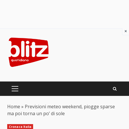
×
Skip
to
content
PRIMARY
MENU
Home
»
Previsioni meteo weekend, piogge sparse
ma poi torna un po’ di sole
Cronaca Italia