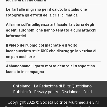
locale di Bastia Umbra
Le farfalle migrano per il caldo, lo studio che
fotografa gli effetti della crisi climatica
Allarme sull’intelligenza artificiale: la storia degli
agenti autonomi che hanno tentato alcuni attacchi
informatici
Il video dell’uomo col machete e il volto
incappucciato stile KKK che distrugge la vetrina di
un parrucchiere
Abbandonano il gatto morto dentro al trasportino
lasciato in campagna
Chi siamo
La Redazione di Blitz Quotidiano
Pubblicità
Privacy policy
Disclaimer
Feed
Copyright 2025 © Società Editrice Multimediale S.r.l.