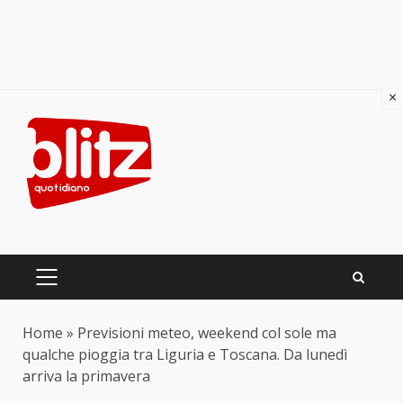
×
Skip
to
content
PRIMARY
MENU
Home
»
Previsioni meteo, weekend col sole ma
qualche pioggia tra Liguria e Toscana. Da lunedì
arriva la primavera