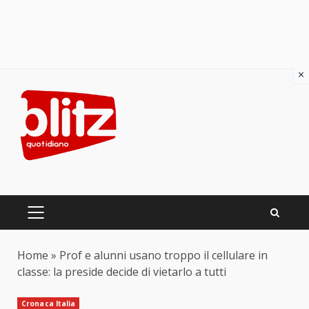
×
Skip
to
content
PRIMARY
MENU
Home
»
Prof e alunni usano troppo il cellulare in
classe: la preside decide di vietarlo a tutti
Cronaca Italia