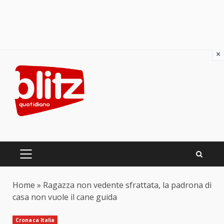
×
Skip
to
content
PRIMARY
MENU
Home
»
Ragazza non vedente sfrattata, la padrona di
casa non vuole il cane guida
Cronaca Italia