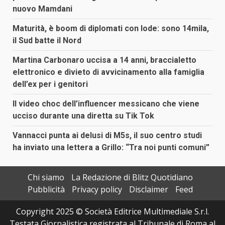
nuovo Mamdani
Maturità, è boom di diplomati con lode: sono 14mila,
il Sud batte il Nord
Martina Carbonaro uccisa a 14 anni, braccialetto
elettronico e divieto di avvicinamento alla famiglia
dell’ex per i genitori
Il video choc dell’influencer messicano che viene
ucciso durante una diretta su Tik Tok
Vannacci punta ai delusi di M5s, il suo centro studi
ha inviato una lettera a Grillo: “Tra noi punti comuni”
Chi siamo
La Redazione di Blitz Quotidiano
Pubblicità
Privacy policy
Disclaimer
Feed
Copyright 2025 © Società Editrice Multimediale S.r.l.
Testata Giornalistica registrata al Tribunale di Roma al