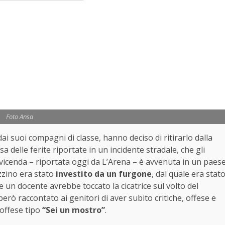
Foto Ansa
ai suoi compagni di classe, hanno deciso di ritirarlo dalla
a delle ferite riportate in un incidente stradale, che gli
 La vicenda – riportata oggi da L’Arena – è avvenuta in un paes
zzino era stato
investito da un furgone
, dal quale era stat
he un docente avrebbe toccato la cicatrice sul volto del
però raccontato ai genitori di aver subito critiche, offese e
 offese tipo
“Sei un mostro”
.