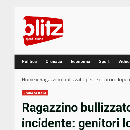
Skip
to
content
Politica
Cronaca
Economia
Sport
Video
Home
»
Ragazzino bullizzato per le cicatrici dopo 
Cronaca Italia
Ragazzino bullizzato
incidente: genitori l