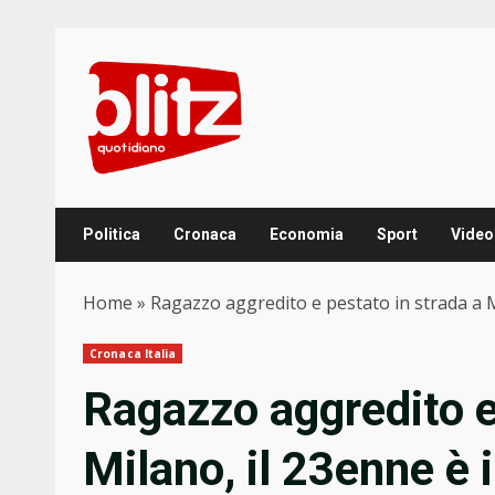
Skip
to
content
Politica
Cronaca
Economia
Sport
Video
Home
»
Ragazzo aggredito e pestato in strada a M
Cronaca Italia
Ragazzo aggredito e
Milano, il 23enne è