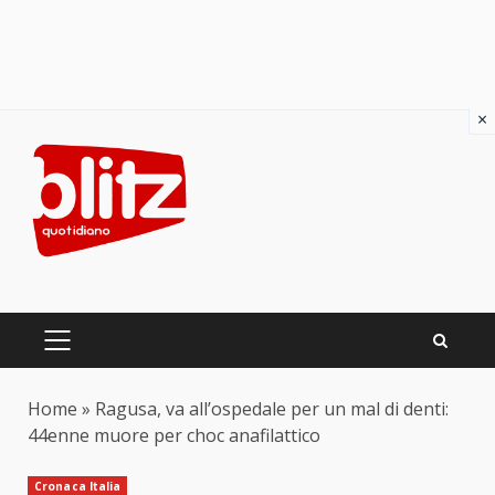
×
Skip
to
content
PRIMARY
MENU
Home
»
Ragusa, va all’ospedale per un mal di denti:
44enne muore per choc anafilattico
Cronaca Italia