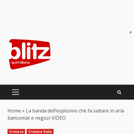
×
Skip
to
content
PRIMARY
MENU
Home
»
La banda dell’esplosivo che fa saltare in aria
bancomat e negozi VIDEO
Cronaca
Cronaca Italia