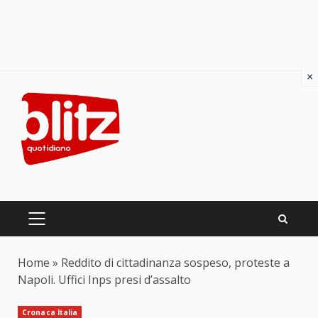
×
Skip
to
content
PRIMARY
MENU
Home
»
Reddito di cittadinanza sospeso, proteste a
Napoli. Uffici Inps presi d’assalto
Cronaca Italia