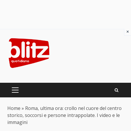
×
Skip
to
content
PRIMARY
MENU
Home
»
Roma, ultima ora: crollo nel cuore del centro
storico, soccorsi e persone intrappolate. I video e le
immagini