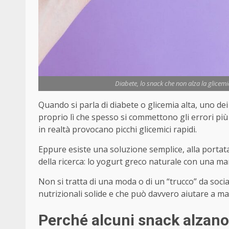
Diabete, lo snack che non alza la glicemi
Quando si parla di diabete o glicemia alta, uno dei
proprio lì che spesso si commettono gli errori p
in realtà provocano picchi glicemici rapidi.
Eppure esiste una soluzione semplice, alla portata 
della ricerca: lo yogurt greco naturale con una man
Non si tratta di una moda o di un “trucco” da soc
nutrizionali solide e che può davvero aiutare a man
Perché alcuni snack alzano l