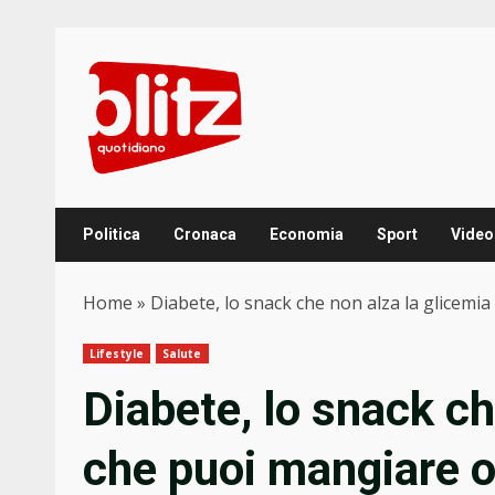
Skip
to
content
Politica
Cronaca
Economia
Sport
Video
Home
»
Diabete, lo snack che non alza la glicemi
Lifestyle
Salute
Diabete, lo snack ch
che puoi mangiare o