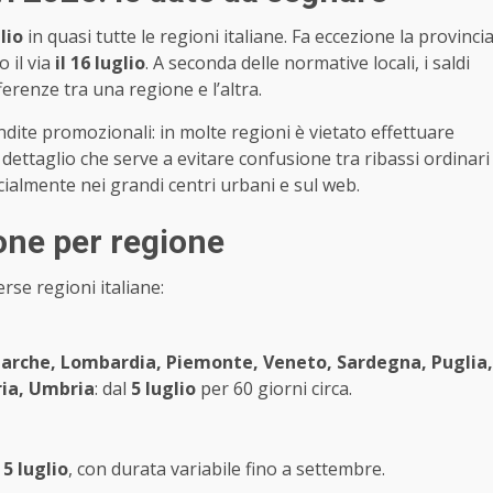
lio
in quasi tutte le regioni italiane. Fa eccezione la provinci
 il via
il 16 luglio
. A seconda delle normative locali, i saldi
ferenze tra una regione e l’altra.
ndite promozionali: in molte regioni è vietato effettuare
Un dettaglio che serve a evitare confusione tra ribassi ordinari
ecialmente nei grandi centri urbani e sul web.
one per regione
erse regioni italiane:
arche, Lombardia, Piemonte, Veneto, Sardegna, Puglia,
ria, Umbria
: dal
5 luglio
per 60 giorni circa.
l
5 luglio
, con durata variabile fino a settembre.