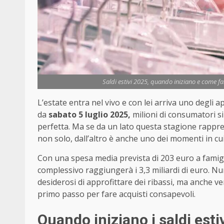
Saldi estivi 2025, quando iniziano e come far
L’estate entra nel vivo e con lei arriva uno degli ap
da
sabato 5 luglio 2025,
milioni di consumatori si
perfetta. Ma se da un lato questa stagione rappr
non solo, dall’altro è anche uno dei momenti in cui l
Con una spesa media prevista di 203 euro a famigli
complessivo raggiungerà i 3,3 miliardi di euro. N
desiderosi di approfittare dei ribassi, ma anche ve
primo passo per fare acquisti consapevoli.
Quando iniziano i saldi esti