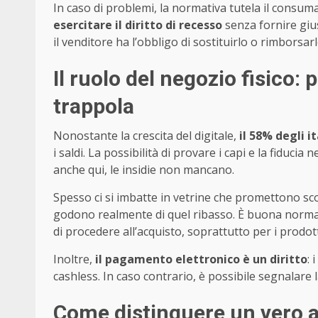
In caso di problemi, la normativa tutela il consum
esercitare il diritto di recesso
senza fornire gius
il venditore ha l’obbligo di sostituirlo o rimborsarl
Il ruolo del negozio fisico:
trappola
Nonostante la crescita del digitale,
il 58% degli it
i saldi. La possibilità di provare i capi e la fiduc
anche qui, le insidie non mancano.
Spesso ci si imbatte in vetrine che promettono scon
godono realmente di quel ribasso. È buona norm
di procedere all’acquisto, soprattutto per i prodott
Inoltre,
il pagamento elettronico è un diritto
: 
cashless. In caso contrario, è possibile segnalare 
Come distinguere un vero af