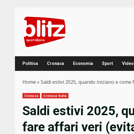
Skip
to
content
Politica
Cronaca
Economia
Sport
Video
Home
»
Saldi estivi 2025, quando iniziano e come 
Cronaca
Cronaca Italia
Saldi estivi 2025, 
fare affari veri (ev