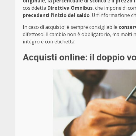
originale
,
la percentuale di sconto
e
il prezzo 
cosiddetta
Direttiva Omnibus
, che impone di c
precedenti l’inizio del saldo
. Un’informazione che
In caso di acquisto, è sempre consigliabile
conser
difettoso. Il cambio non è obbligatorio, ma molti 
integro e con etichetta.
Acquisti online: il doppio vo