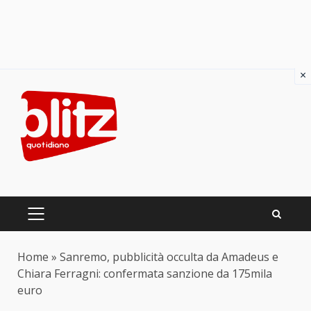
×
Skip
to
content
PRIMARY
MENU
Home
»
Sanremo, pubblicità occulta da Amadeus e
Chiara Ferragni: confermata sanzione da 175mila
euro