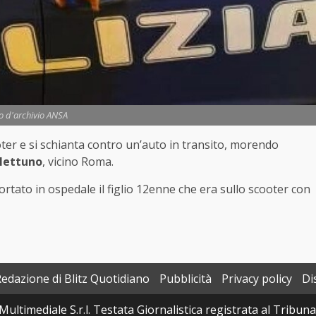
o d'archivio ANSA
ooter e si schianta contro un’auto in transito, morendo
Nettuno
, vicino Roma.
ortato in ospedale il figlio 12enne che era sullo scooter con
Redazione di Blitz Quotidiano
Pubblicità
Privacy policy
Di
Multimediale S.r.l. Testata Giornalistica registrata al Tribun