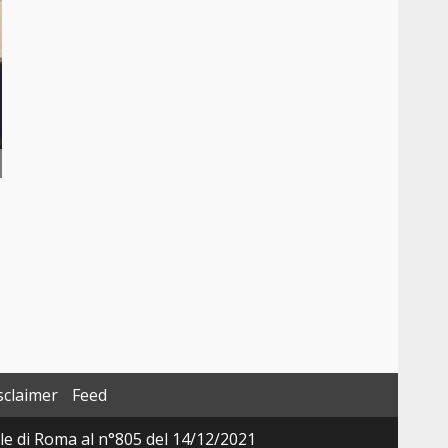
sclaimer
Feed
ale di Roma al n°805 del 14/12/2021