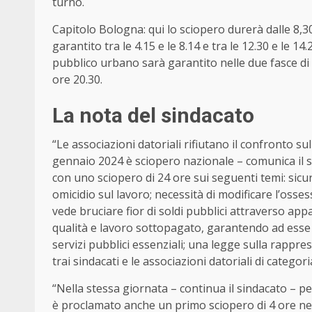
turno.
Capitolo Bologna: qui lo sciopero durerà dalle 8,30 
garantito tra le 4.15 e le 8.14 e tra le 12.30 e le 
pubblico urbano sarà garantito nelle due fasce di ga
ore 20.30.
La nota del sindacato
“Le associazioni datoriali rifiutano il confronto s
gennaio 2024 è sciopero nazionale
– comunica il s
con uno
sciopero di 24 ore
sui seguenti temi: sicur
omicidio sul lavoro; necessità di modificare l’osse
vede bruciare fior di soldi pubblici attraverso app
qualità e lavoro sottopagato, garantendo ad esse pr
servizi pubblici essenziali; una legge sulla rappre
trai sindacati e le associazioni datoriali di categori
“Nella stessa giornata – continua il sindacato – pe
è proclamato anche un primo sciopero di 4 ore nel 