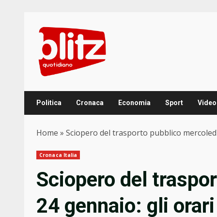
Skip
to
content
Politica
Cronaca
Economia
Sport
Video
Home
»
Sciopero del trasporto pubblico mercoledì 2
Cronaca Italia
Sciopero del traspo
24 gennaio: gli orari