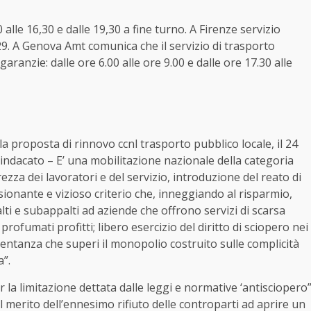
alle 16,30 e dalle 19,30 a fine turno. A Firenze servizio
14.29. A Genova Amt comunica che il servizio di trasporto
ranzie: dalle ore 6.00 alle ore 9.00 e dalle ore 17.30 alle
ulla proposta di rinnovo ccnl trasporto pubblico locale,
il 24
indacato – E’ una mobilitazione nazionale della categoria
ezza dei lavoratori e del servizio, introduzione del reato di
ssionante e vizioso criterio che, inneggiando al risparmio,
alti e subappalti ad aziende che offrono servizi di scarsa
ofumati profitti; libero esercizio del diritto di sciopero nei
sentanza che superi il monopolio costruito sulle complicità
a”.
r la limitazione dettata dalle leggi e normative ‘antisciopero
merito dell’ennesimo rifiuto delle controparti ad aprire un