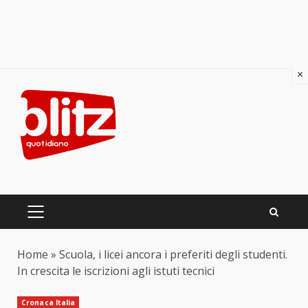
×
Skip
to
content
PRIMARY
MENU
Home
»
Scuola, i licei ancora i preferiti degli studenti.
In crescita le iscrizioni agli istuti tecnici
Cronaca Italia