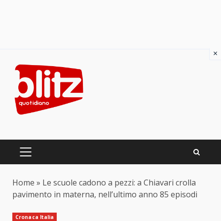
×
Skip
to
content
PRIMARY
MENU
Home
»
Le scuole cadono a pezzi: a Chiavari crolla
pavimento in materna, nell’ultimo anno 85 episodi
Cronaca Italia