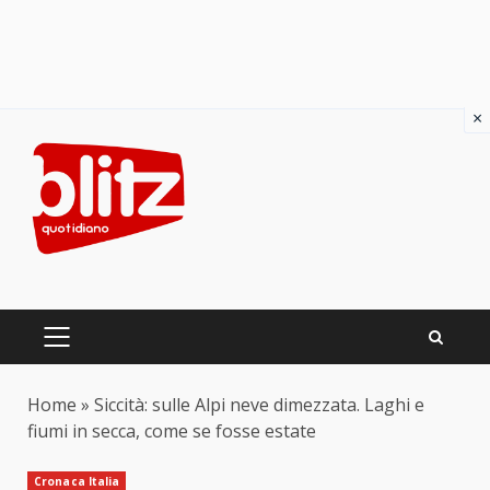
×
Skip
to
content
PRIMARY
MENU
Home
»
Siccità: sulle Alpi neve dimezzata. Laghi e
fiumi in secca, come se fosse estate
Cronaca Italia