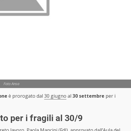
Foto Ansa
one
è prorogato dal
30 giugno
al
30 settembre
per i
 per i fragili al 30/9
eto lavoro, Paola Mancini (FdI), approvato dall’Aula del