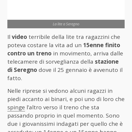
La lite a Seregno
Il
video
terribile della lite tra ragazzini che
poteva costare la vita ad un
15enne finito
contro un treno
in movimento, arriva dalle
telecamere di sorveglianza della
stazione
di Seregno
dove il 25 gennaio è avvenuto il
fatto.
Nelle riprese si vedono alcuni ragazzi in
piedi accanto ai binari, e poi uno di loro che
spinge
l’altro verso il treno che sta
passando proprio in quel momento. Sono
due i giovanissimi indagati per quello che è
accaduto: un 14enne e un 15enne hanno