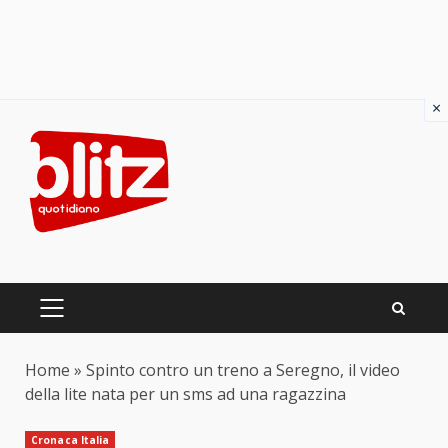
×
Skip
to
content
PRIMARY
MENU
Home
»
Spinto contro un treno a Seregno, il video
della lite nata per un sms ad una ragazzina
Cronaca Italia