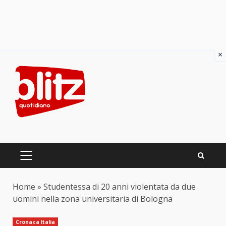
×
Skip
to
content
PRIMARY
MENU
Home
»
Studentessa di 20 anni violentata da due
uomini nella zona universitaria di Bologna
Cronaca Italia