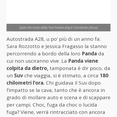
Quel che resta della Fiat Panda dopo l'incidente (Ansa)
Autostrada A28, u po’ più di un anno fa:
Sara Rozzotto e Jessica Fragasso la stanno
percorrendo a bordo della loro
Panda
da
cui non usciranno vive. La
Panda viene
colpita da dietro,
tamponata è dir poco, da
un
Suv
che viaggia, si è stimato, a circa
180
chilometri l’ora.
Chi guidava il Suv dopo
l’impatto se la cava, tanto che è ancora in
grado di mollare auto e scena e di scappare
per campi. Choc, fuga da choc o lucida
fuga? Viene, verrà rintracciato con ancora