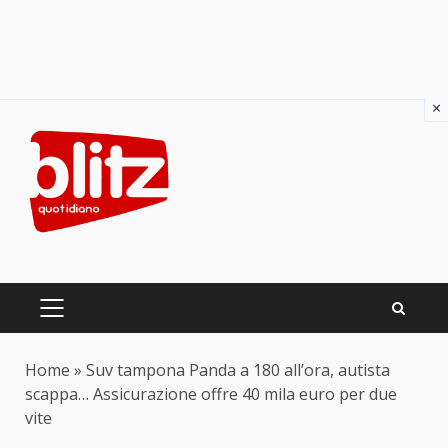
×
Skip
to
content
PRIMARY
MENU
Home
»
Suv tampona Panda a 180 all’ora, autista
scappa… Assicurazione offre 40 mila euro per due
vite