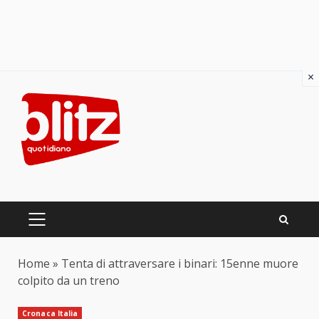
×
Skip
to
content
PRIMARY
MENU
Home
»
Tenta di attraversare i binari: 15enne muore
colpito da un treno
Cronaca Italia