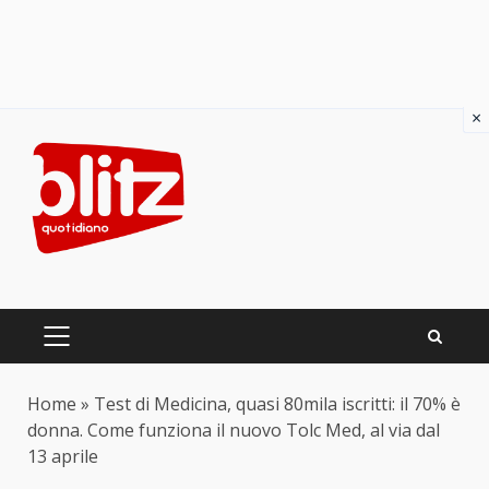
×
Skip
to
content
PRIMARY
MENU
Home
»
Test di Medicina, quasi 80mila iscritti: il 70% è
donna. Come funziona il nuovo Tolc Med, al via dal
13 aprile