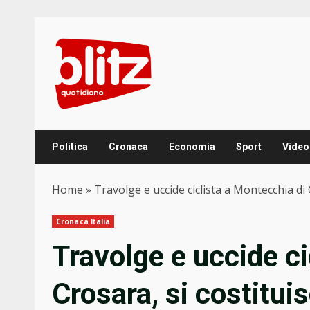
Skip
to
content
Politica
Cronaca
Economia
Sport
Video
Home
»
Travolge e uccide ciclista a Montecchia di
Cronaca Italia
Travolge e uccide ci
Crosara, si costitu