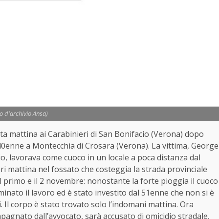
to d'archivio Ansa)
ta mattina ai Carabinieri di San Bonifacio (Verona) dopo
40enne a Montecchia di Crosara (Verona). La vittima, George
cio, lavorava come cuoco in un locale a poca distanza dal
ieri mattina nel fossato che costeggia la strada provinciale
a il primo e il 2 novembre: nonostante la forte pioggia il cuoco
inato il lavoro ed è stato investito dal 51enne che non si è
 Il corpo è stato trovato solo l’indomani mattina. Ora
mpagnato dall’avvocato, sarà accusato di omicidio stradale,