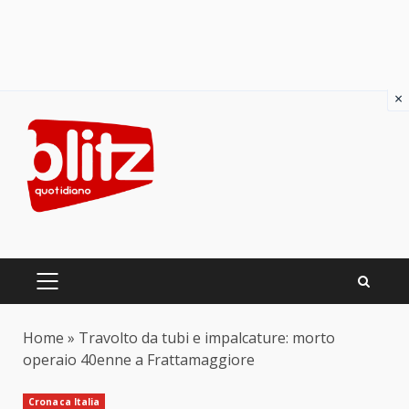
×
Skip
to
content
PRIMARY
MENU
Home
»
Travolto da tubi e impalcature: morto
operaio 40enne a Frattamaggiore
Cronaca Italia