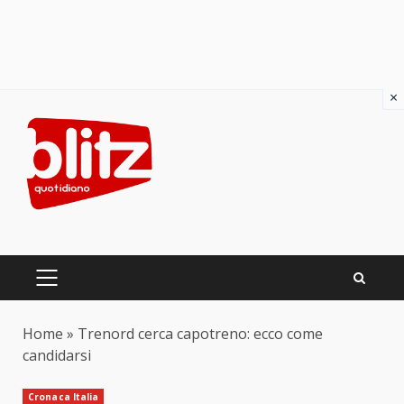
×
Skip
to
content
PRIMARY
MENU
Home
»
Trenord cerca capotreno: ecco come
candidarsi
Cronaca Italia