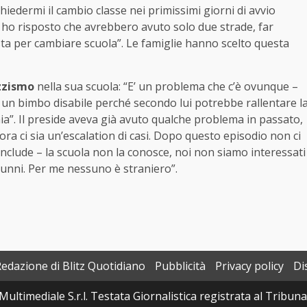
chiedermi il cambio classe nei primissimi giorni di avvio
e ho risposto che avrebbero avuto solo due strade, far
 osta per cambiare scuola”. Le famiglie hanno scelto questa
azzismo
nella sua scuola: “E’ un problema che c’è ovunque –
di un bimbo disabile perché secondo lui potrebbe rallentare l
a”. Il preside aveva già avuto qualche problema in passato,
ora ci sia un’escalation di casi. Dopo questo episodio non ci
onclude – la scuola non la conosce, noi non siamo interessati
alunni. Per me nessuno è straniero”.
Redazione di Blitz Quotidiano
Pubblicità
Privacy policy
Di
Multimediale S.r.l. Testata Giornalistica registrata al Tribun