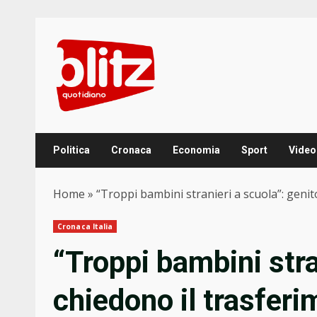
Skip
to
content
Politica
Cronaca
Economia
Sport
Video
Home
»
“Troppi bambini stranieri a scuola”: genito
Cronaca Italia
“Troppi bambini stra
chiedono il trasferim