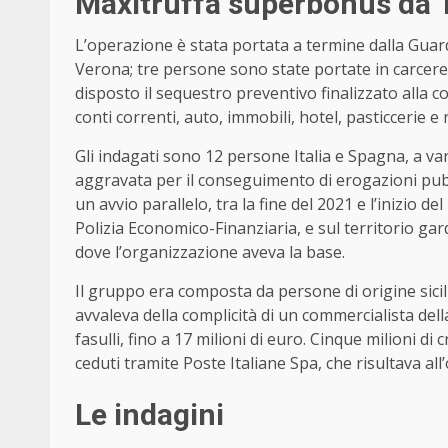
Maxitruffa superbonus da 17
L’operazione è stata portata a termine dalla Guard
Verona; tre persone sono state portate in carcere e 
disposto il sequestro preventivo finalizzato alla co
conti correnti, auto, immobili, hotel, pasticcerie e 
Gli indagati sono 12 persone Italia e Spagna, a var
aggravata per il conseguimento di erogazioni pubb
un avvio parallelo, tra la fine del 2021 e l’inizio d
Polizia Economico-Finanziaria, e sul territorio gar
dove l’organizzazione aveva la base.
Il gruppo era composta da persone di origine sicili
avvaleva della complicità di un commercialista dell
fasulli, fino a 17 milioni di euro. Cinque milioni di
ceduti tramite Poste Italiane Spa, che risultava al
Le indagini