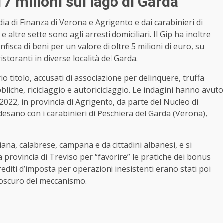
 milioni sul lago di Garda
ia di Finanza di Verona e Agrigento e dai carabinieri di
altre sette sono agli arresti domiciliari. Il Gip ha inoltre
nfisca di beni per un valore di oltre 5 milioni di euro, su
ristoranti in diverse località del Garda.
io titolo, accusati di associazione per delinquere, truffa
liche, riciclaggio e autoriciclaggio. Le indagini hanno avuto
el 2022, in provincia di Agrigento, da parte del Nucleo di
desano con i carabinieri di Peschiera del Garda (Verona),
ana, calabrese, campana e da cittadini albanesi, e si
a provincia di Treviso per “favorire” le pratiche dei bonus
 crediti d’imposta per operazioni inesistenti erano stati poi
l’oscuro del meccanismo.