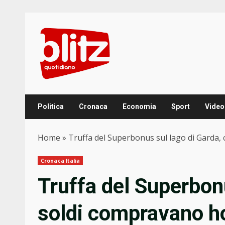
Skip
to
content
Politica
Cronaca
Economia
Sport
Video
Home
»
Truffa del Superbonus sul lago di Garda, c
Cronaca Italia
Truffa del Superbon
soldi compravano hot