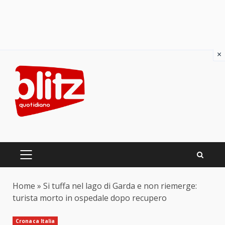
×
Skip
to
content
PRIMARY
MENU
Home
»
Si tuffa nel lago di Garda e non riemerge:
turista morto in ospedale dopo recupero
Cronaca Italia