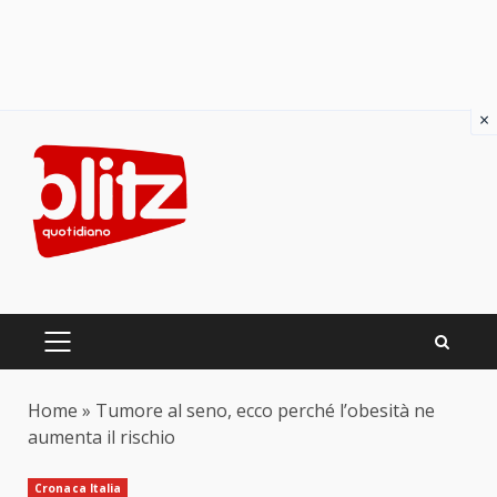
×
Skip
to
content
PRIMARY
MENU
Home
»
Tumore al seno, ecco perché l’obesità ne
aumenta il rischio
Cronaca Italia