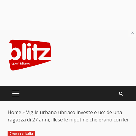
×
Skip
to
content
PRIMARY
MENU
Home
»
Vigile urbano ubriaco investe e uccide una
ragazza di 27 anni, illese le nipotine che erano con lei
Cronaca Italia