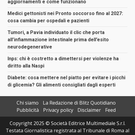
aggiornamenti e come funzionano
Medici gettonisti nei Pronto soccorso fino al 2027:
cosa cambia per ospedali e pazienti
Tumori, a Pavia individuato il clic che porta
all’infiammazione intestinale prima dell’esito
neurodegenerative
Inps: chi è costretto a dimettersi per violenze ha
diritto alla Naspi
Diabete: cosa mettere nel piatto per evitare i picchi
di glicemia? Gli alimenti consigliati dagli esperti
Chi siamo
La Redazione di Blitz Quotidiano
Pubblicità
Privacy policy
Disclaimer
Feed
Copyright 2025 © Società Editrice Multimediale S.r.l.
Testata Giornalistica registrata al Tribunale di Roma al