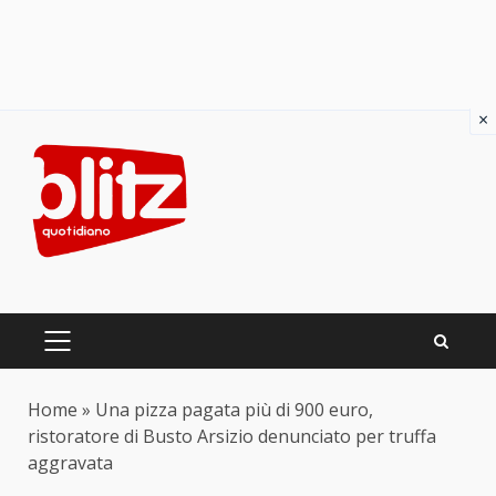
×
Skip
to
content
PRIMARY
MENU
Home
»
Una pizza pagata più di 900 euro,
ristoratore di Busto Arsizio denunciato per truffa
aggravata