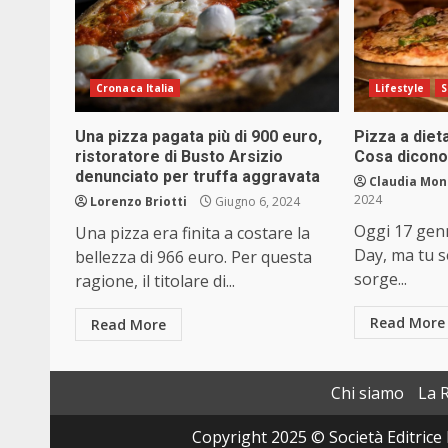
Cronaca Italia
Lifestyle
S
Una pizza pagata più di 900 euro,
Pizza a diet
ristoratore di Busto Arsizio
Cosa dicono 
denunciato per truffa aggravata
Claudia Mon
2024
Lorenzo Briotti
Giugno 6, 2024
Oggi 17 genn
Una pizza era finita a costare la
Day, ma tu s
bellezza di 966 euro. Per questa
sorge...
ragione, il titolare di...
Read More
Read More
Chi siamo
La 
Copyright 2025 © Società Editrice 