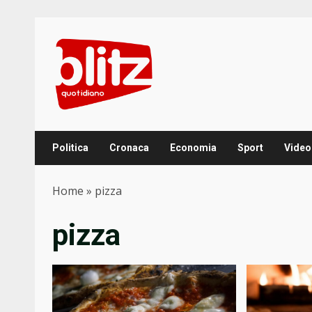
Skip
to
content
Politica
Cronaca
Economia
Sport
Video
Home
»
pizza
pizza