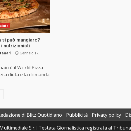
alute
a si può mangiare?
i nutrizionisti
tanari
Gennaio 17,
aio è il World Pizza
ei a dieta e la domanda
Redazione di Blitz Quotidiano
Pubblicità
Privacy policy
Di
Multimediale S.r.l. Testata Giornalistica registrata al Tribun