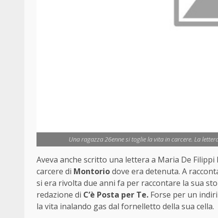
Una ragazza 26enne si toglie la vita in carcere. La lette
Aveva anche scritto una lettera a Maria De Filippi 
carcere di
Montorio
dove era detenuta. A racconta
si era rivolta due anni fa per raccontare la sua st
redazione di
C’è Posta per Te.
Forse per un indiri
la vita inalando gas dal fornelletto della sua cella.