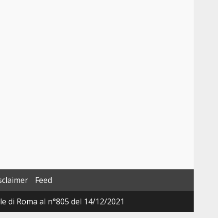
sclaimer
Feed
ale di Roma al n°805 del 14/12/2021