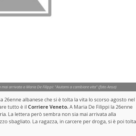
ra mai arrivata a Maria De Filippi: "Aiutami a cambiare vita" (foto Ansa)
la 26enne albanese che si è tolta la vita lo scorso agosto nel
re tutto è il
Corriere Veneto.
A Maria De Filippi la 26enne
oria. La lettera però sembra non sia mai arrivata alla
zzo sbagliato. La ragazza, in carcere per droga, si è poi tolta