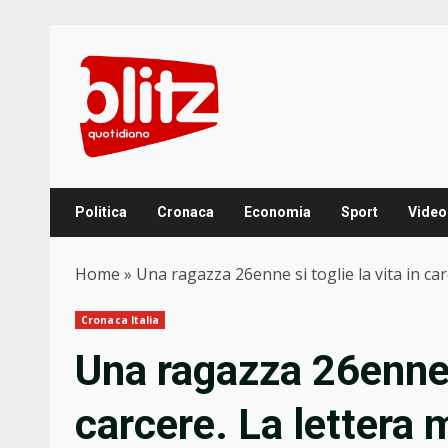
Skip
to
content
Politica
Cronaca
Economia
Sport
Video
Home
»
Una ragazza 26enne si toglie la vita in car
Cronaca Italia
Una ragazza 26enne s
carcere. La lettera 