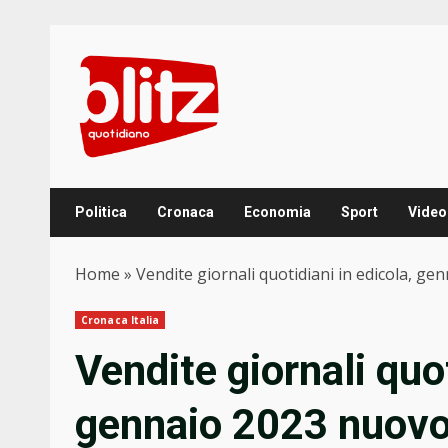
Skip
to
content
Politica
Cronaca
Economia
Sport
Video
Home
»
Vendite giornali quotidiani in edicola, ge
Cronaca Italia
Vendite giornali quot
gennaio 2023 nuovo