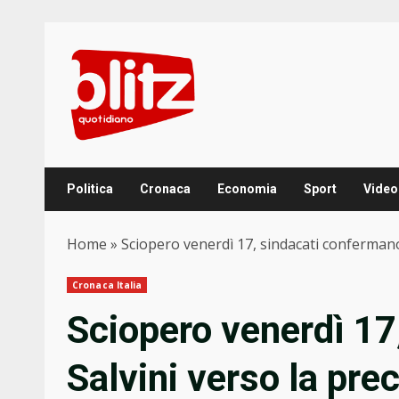
Skip
to
content
Politica
Cronaca
Economia
Sport
Video
Home
»
Sciopero venerdì 17, sindacati confermano
Cronaca Italia
Sciopero venerdì 17
Salvini verso la pr