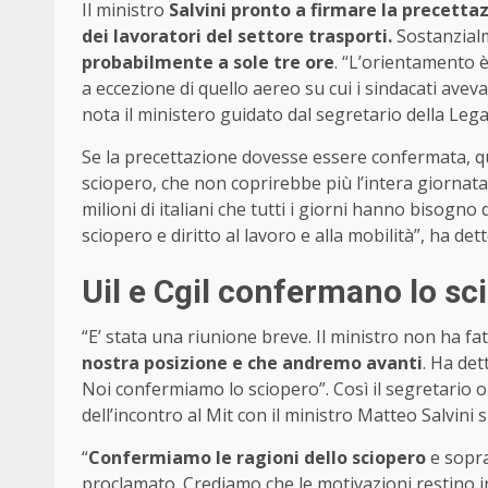
Il ministro
Salvini pronto a firmare la precetta
dei lavoratori del settore trasporti.
Sostanzialm
probabilmente a sole tre ore
. “L’orientamento 
a eccezione di quello aereo su cui i sindacati av
nota il ministero guidato dal segretario della Lega
Se la precettazione dovesse essere confermata, 
sciopero, che non coprirebbe più l’intera giornata
milioni di italiani che tutti i giorni hanno bisogno 
sciopero e diritto al lavoro e alla mobilità”, ha dett
Uil e Cgil confermano lo sc
“E’ stata una riunione breve. Il ministro non ha fa
nostra posizione e che andremo avanti
. Ha det
Noi confermiamo lo sciopero”. Così il segretario o
dell’incontro al Mit con il ministro Matteo Salvini s
“
Confermiamo le ragioni dello sciopero
e sopra
proclamato. Crediamo che le motivazioni restino in