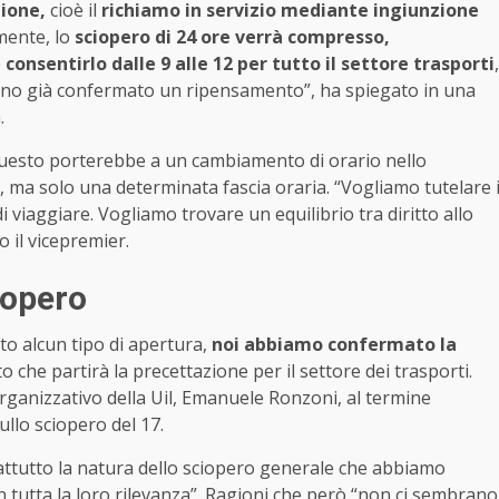
zione,
cioè il
richiamo in servizio
mediante ingiunzione
ente, lo
sciopero di 24 ore
verrà compresso,
è
consentirlo dalle 9 alle 12 per tutto il settore trasporti
,
evano già confermato un ripensamento”, ha spiegato in una
.
questo porterebbe a un cambiamento di orario nello
, ma solo una determinata fascia oraria. “Vogliamo tutelare 
di viaggiare. Vogliamo trovare un equilibrio tra diritto allo
o il vicepremier.
iopero
tto alcun tipo di apertura,
noi abbiamo confermato la
to che partirà la precettazione per il settore dei trasporti.
rganizzativo della Uil, Emanuele Ronzoni, al termine
ullo sciopero del 17.
ttutto la natura dello sciopero generale che abbiamo
 tutta la loro rilevanza”. Ragioni che però “non ci sembrano