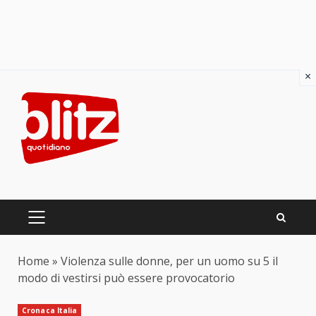
×
Skip
to
content
PRIMARY
MENU
Home
»
Violenza sulle donne, per un uomo su 5 il
modo di vestirsi può essere provocatorio
Cronaca Italia