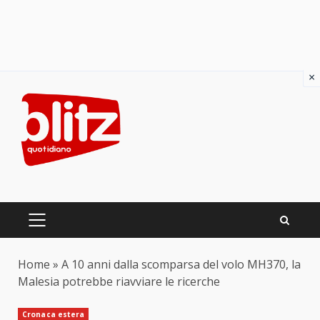
×
Skip
to
content
PRIMARY
MENU
Home
»
A 10 anni dalla scomparsa del volo MH370, la
Malesia potrebbe riavviare le ricerche
Cronaca estera