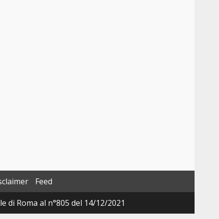
sclaimer
Feed
ale di Roma al n°805 del 14/12/2021