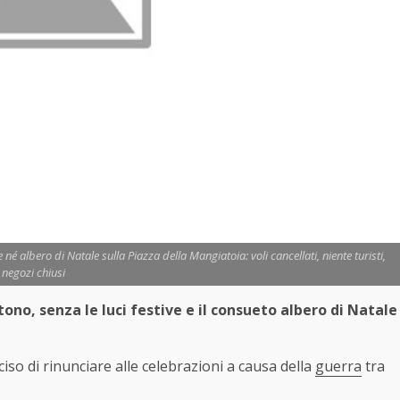
né albero di Natale sulla Piazza della Mangiatoia: voli cancellati, niente turisti,
negozi chiusi
o, senza le luci festive e il consueto albero di Natale
eciso di rinunciare alle celebrazioni a causa della
guerra
tra