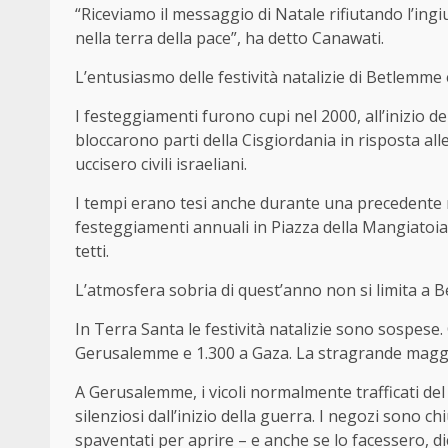
“Riceviamo il messaggio di Natale rifiutando l’ingi
nella terra della pace”, ha detto Canawati.
L’entusiasmo delle festività natalizie di Betlemme
I festeggiamenti furono cupi nel 2000, all’inizio de
bloccarono parti della Cisgiordania in risposta alle 
uccisero civili israeliani.
I tempi erano tesi anche durante una precedente r
festeggiamenti annuali in Piazza della Mangiatoia e
tetti.
L’atmosfera sobria di quest’anno non si limita a 
In Terra Santa le festività natalizie sono sospese. 
Gerusalemme e 1.300 a Gaza. La stragrande maggi
A Gerusalemme, i vicoli normalmente trafficati del 
silenziosi dall’inizio della guerra. I negozi sono c
spaventati per aprire – e anche se lo facessero, d