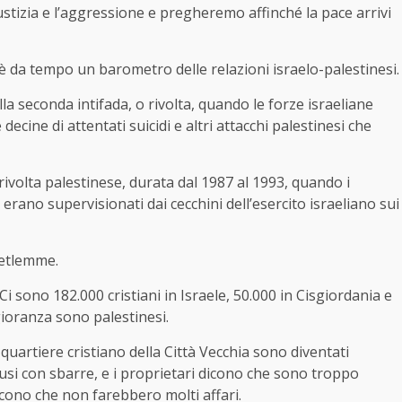
ustizia e l’aggressione e pregheremo affinché la pace arrivi
 è da tempo un barometro delle relazioni israelo-palestinesi.
lla seconda intifada, o rivolta, quando le forze israeliane
decine di attentati suicidi e altri attacchi palestinesi che
ivolta palestinese, durata dal 1987 al 1993, quando i
rano supervisionati dai cecchini dell’esercito israeliano sui
Betlemme.
Ci sono 182.000 cristiani in Israele, 50.000 in Cisgiordania e
oranza sono palestinesi.
quartiere cristiano della Città Vecchia sono diventati
hiusi con sbarre, e i proprietari dicono che sono troppo
icono che non farebbero molti affari.