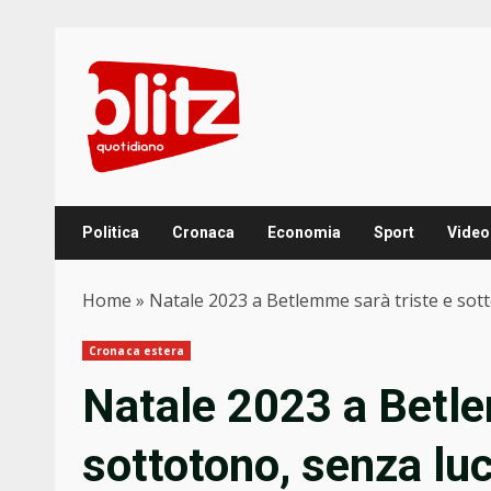
Skip
to
content
Politica
Cronaca
Economia
Sport
Video
Home
»
Natale 2023 a Betlemme sarà triste e sotto
Cronaca estera
Natale 2023 a Betle
sottotono, senza luc