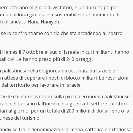
nere attirano migliaia di visitatori, è un duro colpo per
 una baldoria gioiosa è insostenibile in un momento di
to il sindaco Hana Haniyeh.
 se lo confrontiamo con ciò che sta accadendo al nostro
Hamas il 7 ottobre al sud di Israele in cui i militanti hanno
li civili, e hanno preso più di 240 ostaggi.
à palestinesi nella Cisgiordania occupata da Israele è
in attesa di superare i posti di blocco militari. Le restrizioni
dal territorio per lavorare in Israele.
o che le chiusure avranno sulla piccola economia palestinese
lo del turismo dall’inizio della guerra. Il settore turistico
ari al giorno, per un totale di 200 milioni di dollari entro la
tinese del turismo.
ondivise tra le denominazioni armena, cattolica e ortodossa