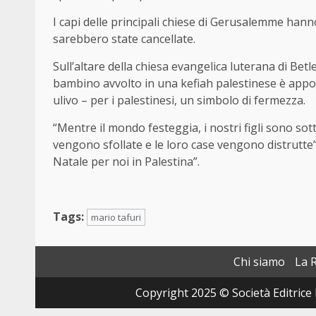
I capi delle principali chiese di Gerusalemme han
sarebbero state cancellate.
Sull’altare della chiesa evangelica luterana di Be
bambino avvolto in una kefiah palestinese è appo
ulivo – per i palestinesi, un simbolo di fermezza.
“Mentre il mondo festeggia, i nostri figli sono sot
vengono sfollate e le loro case vengono distrutte”
Natale per noi in Palestina”.
Tags:
mario tafuri
Chi siamo
La 
Copyright 2025 © Società Editrice 