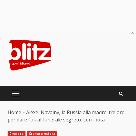
×
Skip
to
content
PRIMARY
MENU
Home
»
Alexei Navalny, la Russia alla madre: tre ore
per dare l’ok al funerale segreto. Lei rifiuta
Cronaca
Cronaca estera