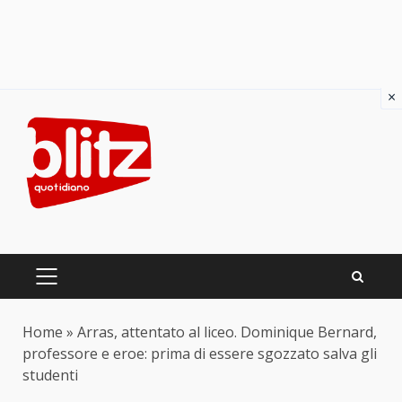
×
Skip
to
content
PRIMARY
MENU
Home
»
Arras, attentato al liceo. Dominique Bernard,
professore e eroe: prima di essere sgozzato salva gli
studenti