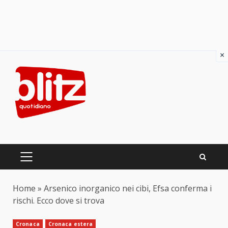
×
Skip
to
content
PRIMARY
MENU
Home
»
Arsenico inorganico nei cibi, Efsa conferma i
rischi. Ecco dove si trova
Cronaca
Cronaca estera